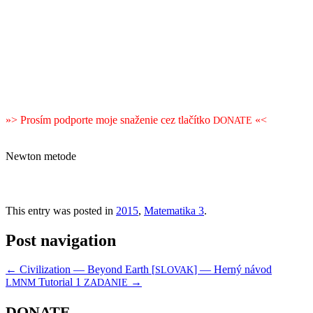
»> Prosím pod­porte moje snaže­nie cez tlačítko
«<
DONATE
New­ton metode
This entry was posted in
2015
,
Matematika 3
.
Post navigation
←
Civilization — Beyond Earth [
] — Herný návod
SLOVAK
Tutorial 1
→
LMNM
ZADANIE
DONATE