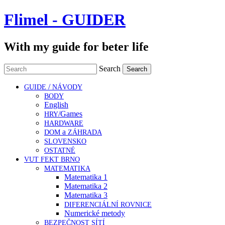
Flimel - GUIDER
With my guide for beter life
Search
/
GUIDE
NÁVODY
BODY
English
/Games
HRY
HARDWARE
a
DOM
ZÁHRADA
SLOVENSKO
OSTATNÉ
VUT
FEKT
BRNO
MATEMATIKA
Matematika 1
Matematika 2
Matematika 3
DIFERENCIÁLNÍ
ROVNICE
Numerické metody
BEZPEČNOST
SÍTÍ