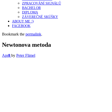
ZPRACOVÁNÍ
SIGNÁLŮ
BACHELOR
DIPLOMA
ZÁVEREČNÉ
SKÚŠKY
:)
ABOUT
ME
FACEBOOK
Bookmark the
permalink
.
Newtonova metoda
Apr
8
by
Peter Flimel